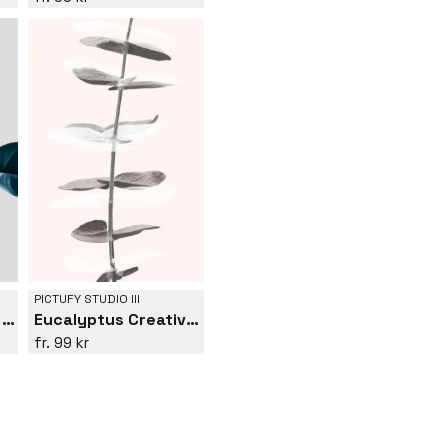
PICTUFY STUDIO III
Monstera Creative 25
Eucalyptus Creative 11
99 kr