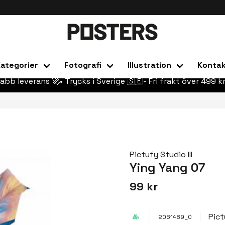
ategorier
Fotografi
Illustration
Konta
abb leverans 🚀• Trycks i Sverige 🇸🇪- Fri frakt över 499 kr
Pictufy Studio III
Ying Yang 07
99 kr
Pict
2061489_0