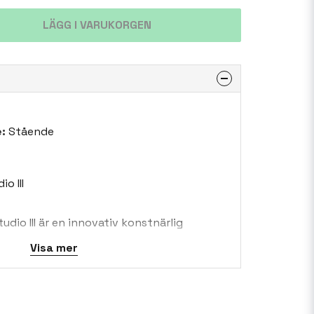
LÄGG I VARUKORGEN
:
Stående
o III
udio III är en innovativ konstnärlig
vets väsen genom minimalistisk elegans och
Visa mer
itt arbete förenar monokrom förfining med
rg, berättar historier genom surrealistiska
naturlig lugn. Från tjusningen av höga
dfulla kustlandskap, varje verk återspeglar