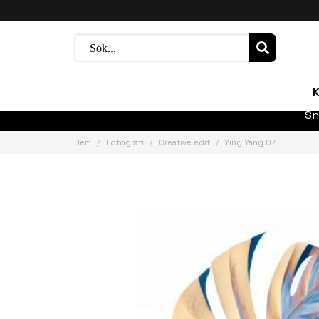
K
Sn
Hem
Fotografi
Creative edit
Ying Yang 07