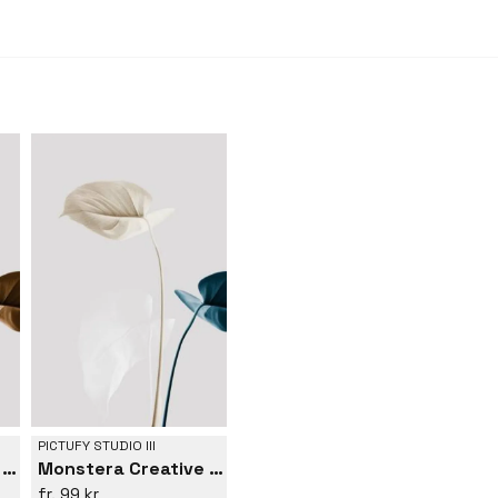
en resa genom text
modern estetik och
som söker inspirat
en touch av Pictufy
inbjuder dig att u
PICTUFY STUDIO III
Monstera Creative 21
Monstera Creative 22
99 kr