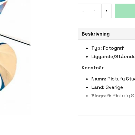
-
+
Beskrivning
Typ:
Fotografi
Liggande/Stående
Konstnär
Namn:
Pictufy Studi
Land:
Sverige
Biografi:
Pictufy St
satsning, fånga li
levande uttryck. M
stänk av levande fä
kompositioner och 
kontraster till fri