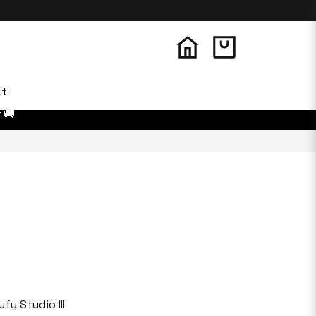
kt
 🚚
ufy Studio III