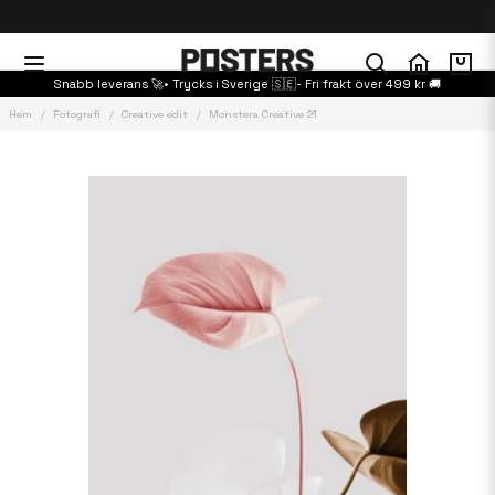
Snabb leverans 🚀• Trycks i Sverige 🇸🇪- Fri frakt över 499 kr 🚚
Hem
Fotografi
Creative edit
Monstera Creative 21