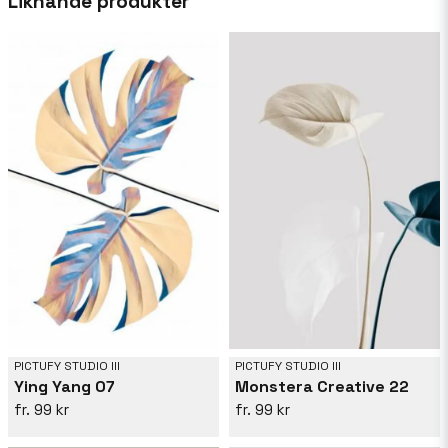
Liknande produkter
Från tjusningen av höga kontraster till fridfulla
kustlandskap, varje verk återspeglar en resa
genom texturer och former. Med en blandning
av modern estetik och klassiska motiv, min
konst tilltalar dem som söker inspiration i det
vanliga. Upphöj ditt utrymme med en touch av
Pictufys unika vision, där varje konstverk
inbjuder dig att utforska skönhet i det
oväntade.
PICTUFY STUDIO III
PICTUFY STUDIO III
Ying Yang 07
Monstera Creative 22
99 kr
99 kr