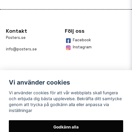
Kontakt
Följ oss
Posters.se
Facebook
Instagram
info@posters.se
Vi använder cookies
Vi använder cookies för att vår webbplats skall fungera
och erbjuda dig bästa upplevelse. Bekräfta ditt samtycke
Betalning
genom att trycka på godkänn alla eller anpassa via
inställningar
På posters.se kan du enkelt
betala din beställning med
Klarna.
Godkänn alla