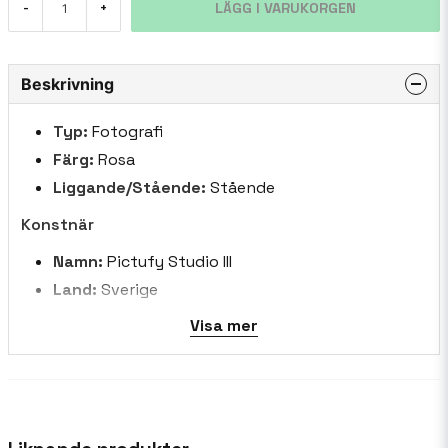
LÄGG I VARUKORGEN
-
+
Beskrivning
Typ:
Fotografi
Färg:
Rosa
Liggande/Stående:
Stående
Konstnär
Namn:
Pictufy Studio III
Land:
Sverige
Biografi:
Pictufy Studio III är en innovativ
Visa mer
konstnärlig satsning, fånga livets väsen genom
minimalistisk elegans och levande uttryck. Mitt
arbete förenar monokrom förfining med stänk
av levande färg, berättar historier genom
surrealistiska kompositioner och naturlig lugn.