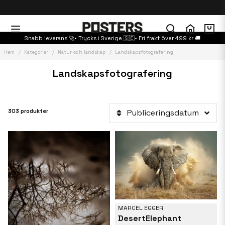
Snabb leverans 🚀• Trycks i Sverige 🇸🇪- Fri frakt över 499 kr 🚚
Hem
Kategorier
Natur och landskap
Landskapsfotografering
Landskapsfotografering
303 produkter
Publiceringsdatum
MARCEL EGGER
DesertElephant