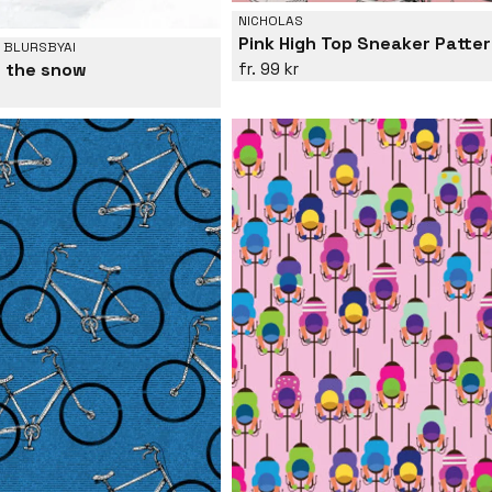
NICHOLAS
Pink High Top Sneaker Patte
 BLURSBYAI
99 kr
in the snow