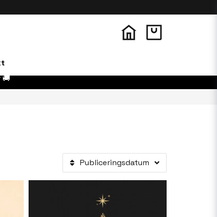
kt
 🚚
Publiceringsdatum