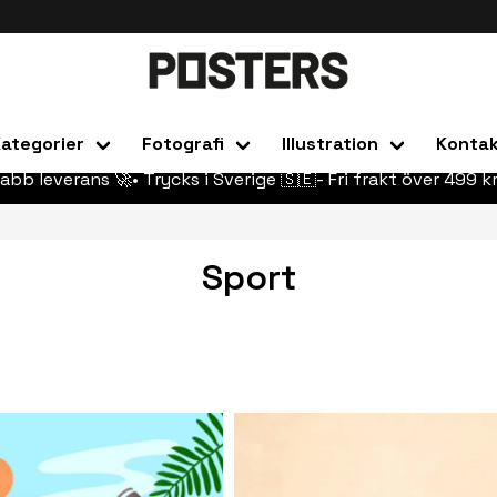
ategorier
Fotografi
Illustration
Konta
abb leverans 🚀• Trycks i Sverige 🇸🇪- Fri frakt över 499 kr
Sport