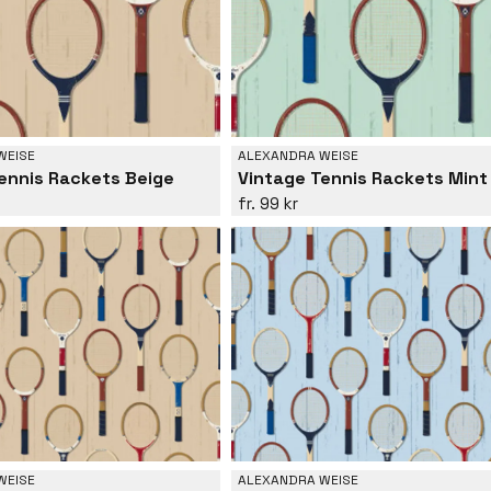
WEISE
ALEXANDRA WEISE
ennis Rackets Beige
Vintage Tennis Rackets Mint
99 kr
WEISE
ALEXANDRA WEISE