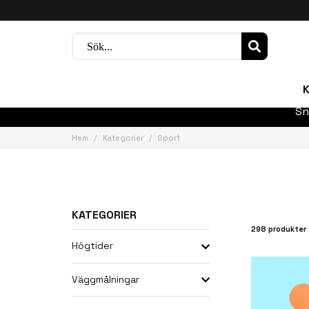
K
Sn
Hem
Kategorier
Sport
KATEGORIER
298 produkter
Högtider
Väggmålningar