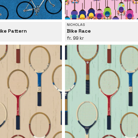
NICHOLAS
ike Pattern
Bike Race
99 kr