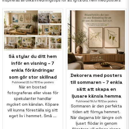
Inspireras av olika inredningstips för att lyfta ditt hem med posters
Så stylar du ditt hem
inför en visning – 7
enkla förändringar
Dekorera med posters
som gör stor skillnad
till sommaren – 7 enkla
Publicerad 22 Jul 15:10 av posters
När en bostad
sätt att skapa en
fotograferas eller visas för
ljusare känsla hemma
spekulanter handlar
Publicerad 19 Jul 16:12 av posters
mycket om känslan. Köpare
Sommaren är den perfekta
vill kunna föreställa sig sitt
tiden att förnya hemmet.
eget liv i hemmet. Små ...
När dagarna blir längre och
ljuset flödar in genom