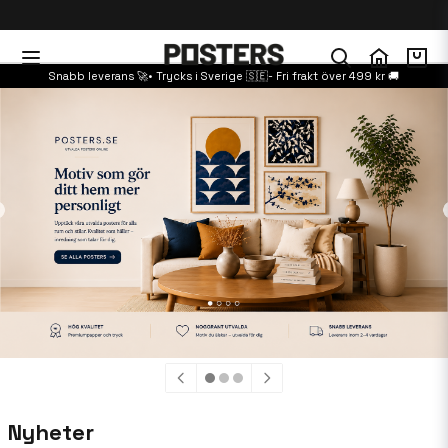
Snabb leverans 🚀• Trycks i Sverige 🇸🇪- Fri frakt över 499 kr 🚚
Nyheter