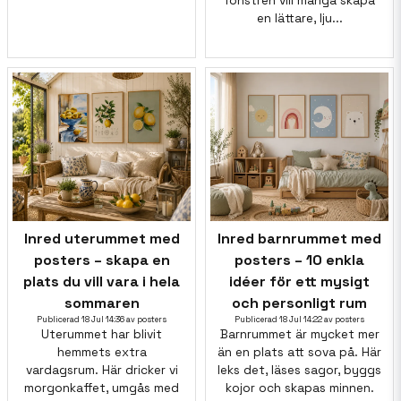
fönstren vill många skapa
en lättare, lju...
Inred uterummet med
Inred barnrummet med
posters – skapa en
posters – 10 enkla
plats du vill vara i hela
idéer för ett mysigt
sommaren
och personligt rum
Publicerad 18 Jul 14:36 av posters
Publicerad 18 Jul 14:22 av posters
Uterummet har blivit
Barnrummet är mycket mer
hemmets extra
än en plats att sova på. Här
vardagsrum. Här dricker vi
leks det, läses sagor, byggs
morgonkaffet, umgås med
kojor och skapas minnen.