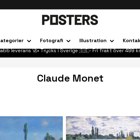
ategorier
Fotografi
Illustration
Konta
abb leverans 🚀• Trycks i Sverige 🇸🇪- Fri frakt över 499 kr
Claude Monet