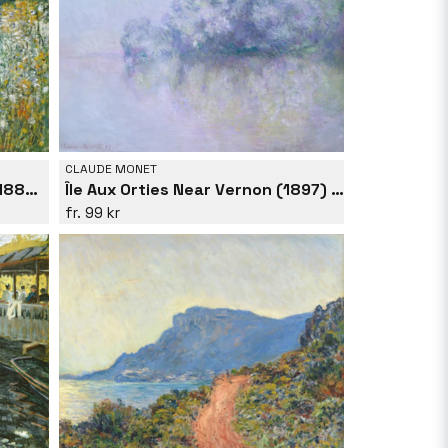
CLAUDE MONET
Île Aux Fleurs Near Vétheuil (1880) By Claude Monet
Île Aux Orties Near Vernon (1897) By Claude Monet
99 kr