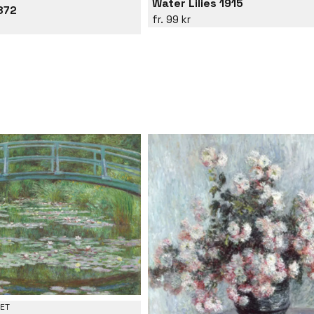
Water Lilies 1915
872
99 kr
ET