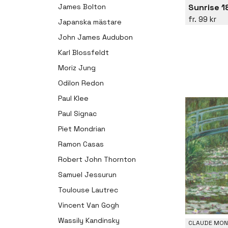
Sunrise 1
James Bolton
99 kr
Japanska mästare
John James Audubon
Karl Blossfeldt
Moriz Jung
Odilon Redon
Paul Klee
Paul Signac
Piet Mondrian
Ramon Casas
Robert John Thornton
Samuel Jessurun
Toulouse Lautrec
Vincent Van Gogh
Wassily Kandinsky
CLAUDE MON