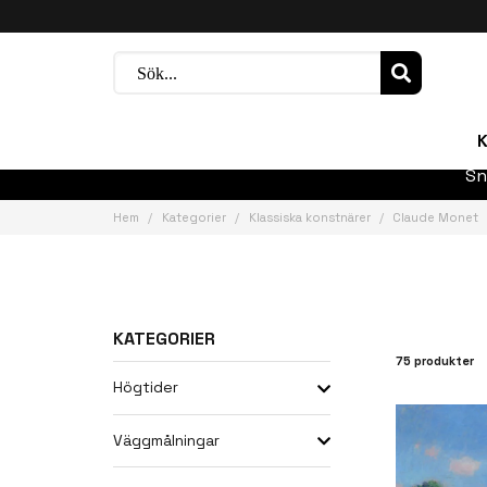
K
Sn
Hem
Kategorier
Klassiska konstnärer
Claude Monet
KATEGORIER
75 produkter
Högtider
Väggmålningar