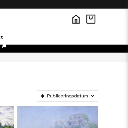
kt
 🚚
Publiceringsdatum