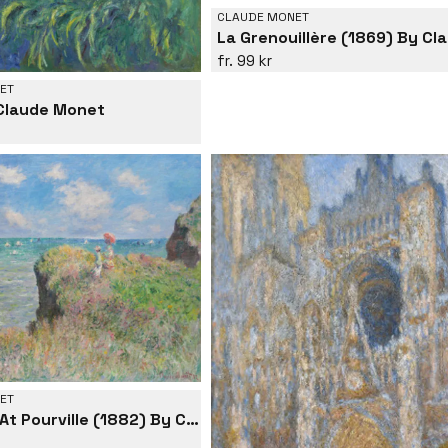
CLAUDE MONET
99 kr
ET
 Claude Monet
ET
Cliff Walk At Pourville (1882) By Claude Monet.