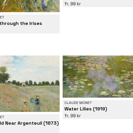
99 kr
ET
through the Irises
CLAUDE MONET
Water Lilies (1919)
99 kr
ET
ld Near Argenteuil (1873)