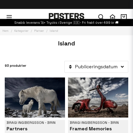
Snabb leverans 🚀• Trycks i Sverige 🇸🇪- Fri frakt över 499 kr 🚚
Hem
Kategorier
Platser
Island
Island
93 produkter
Publiceringsdatum
BRAGI INGIBERGSSON - BRIN
BRAGI INGIBERGSSON - BRIN
Partners
Framed Memories