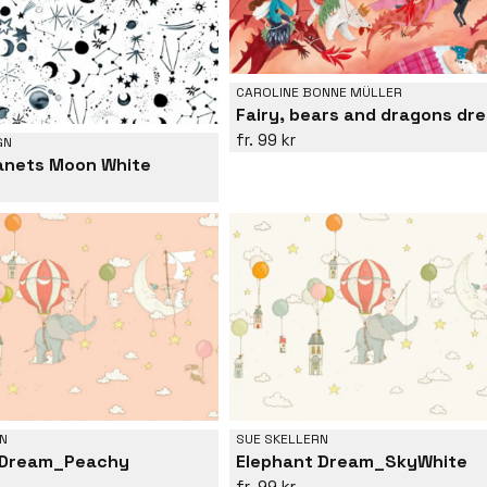
CAROLINE BONNE MÜLLER
Fairy, bears and dragons dr
99 kr
GN
lanets Moon White
N
SUE SKELLERN
 Dream_Peachy
Elephant Dream_SkyWhite
99 kr