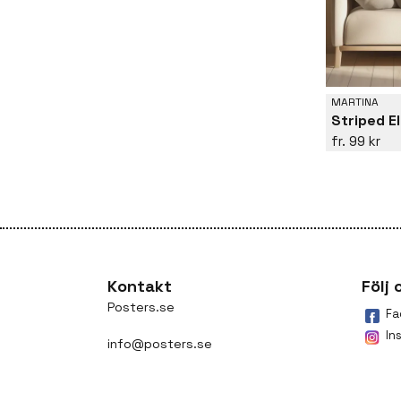
MARTINA
Striped E
99 kr
Kontakt
Följ 
Posters.se
Fa
In
info@posters.se