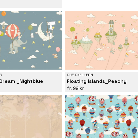
N
SUE SKELLERN
 Dream _Nightblue
Floating Islands_Peachy
99 kr