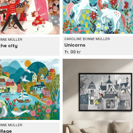
CAROLINE BONNE MÜLLER
ONNE MÜLLER
Unicorns
the city
99 kr
ONNE MÜLLER
illage