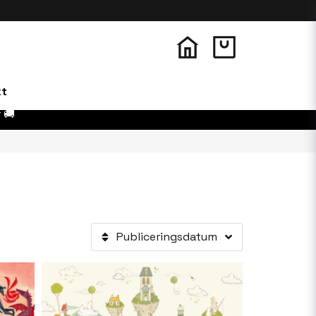
kt
 🚚
Publiceringsdatum