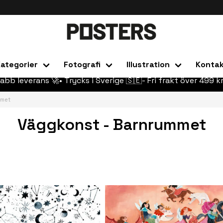
ategorier
Fotografi
Illustration
Konta
abb leverans 🚀• Trycks i Sverige 🇸🇪- Fri frakt över 499 kr
mmet
Väggkonst - Barnrummet