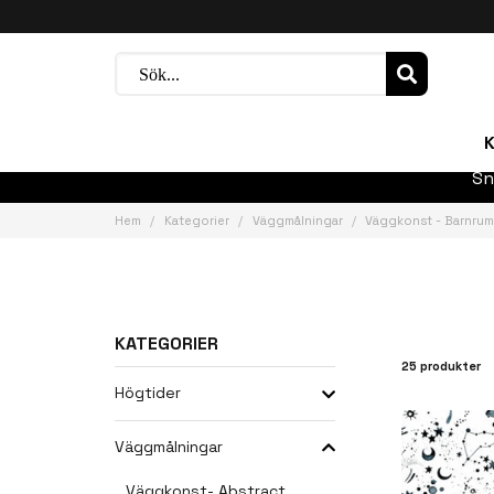
K
Sn
Hem
Kategorier
Väggmålningar
Väggkonst - Barnru
KATEGORIER
25 produkter
Högtider
Väggmålningar
Väggkonst- Abstract