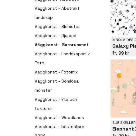
Väggkonst - Abstrakt
landskap
Väggkonst - Blomster
Väggkonst - Djungel
NINOLA DESI
Väggkonst - Barnrummet
Galaxy P
99 kr
Väggkonst - Landskapsmix
Foto
Väggkonst - Fotomix
Väggkonst - Sömlösa
mönster
Väggkonst - Yta och
texturer
Väggkonst - Woodlands
SUE SKELLER
Väggkonst - bästsäljare
Elephant
99 kr
2024