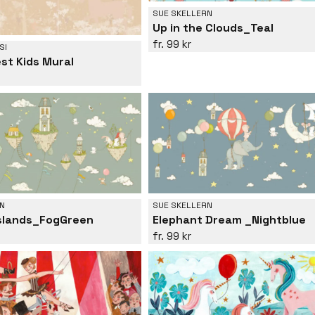
SUE SKELLERN
Up in the Clouds_Teal
99 kr
SI
est Kids Mural
N
SUE SKELLERN
Islands_FogGreen
Elephant Dream _Nightblue
99 kr