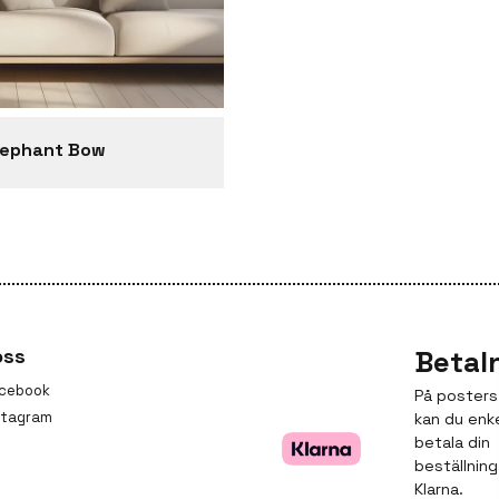
lephant Bow
oss
Betal
cebook
På posters
stagram
kan du enk
betala din
beställnin
Klarna.