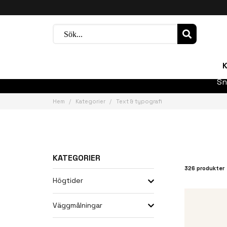
K
Sn
Hem
Kategorier
Text & typografi
KATEGORIER
326 produkter
Högtider
Väggmålningar