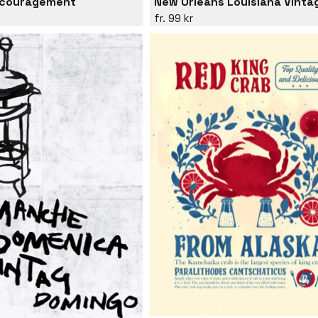
ncouragement
99 kr