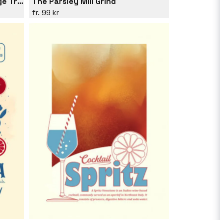
New Orleans Louisiana Vintage Travel Poster
The Parsley Mill Grind
99 kr