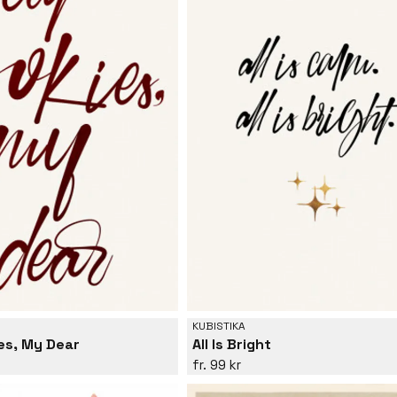
KUBISTIKA
es, My Dear
All Is Bright
99 kr