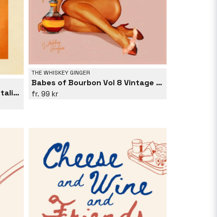
THE WHISKEY GINGER
Babes of Bourbon Vol 8 Vintage Pinup Girl With Afro
Amaretto Flamingo Art Deco Italian Cafe Travel Art
99 kr