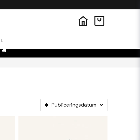
kt
 🚚
Publiceringsdatum