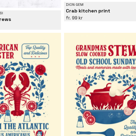
DION GEM
Crab kitchen print
SI
99 kr
rews