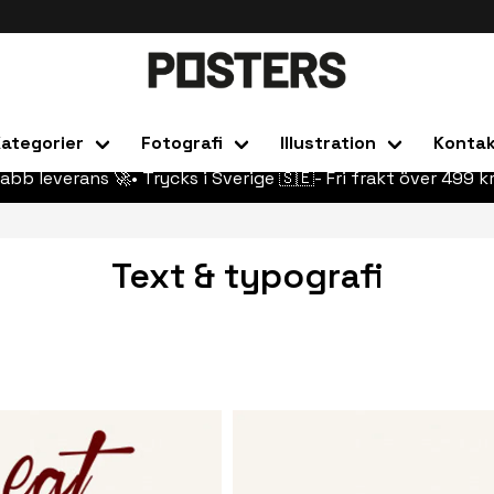
ategorier
Fotografi
Illustration
Konta
abb leverans 🚀• Trycks i Sverige 🇸🇪- Fri frakt över 499 kr
Text & typografi