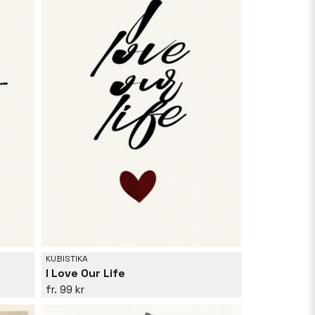
KUBISTIKA
I Love Our Life
99 kr