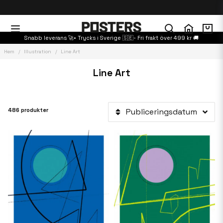
Snabb leverans 🚀• Trycks i Sverige 🇸🇪- Fri frakt över 499 kr 🚚
Hem
Illustration
Line Art
Line Art
486 produkter
Publiceringsdatum