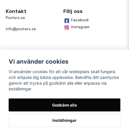
Kontakt
Följ oss
Posters.se
Facebook
Instagram
info@posters.se
Vi använder cookies
Vi använder cookies för att vår webbplats skall fungera
och erbjuda dig bästa upplevelse. Bekräfta ditt samtycke
Betalning
genom att trycka på godkänn alla eller anpassa via
inställningar
På posters.se kan du enkelt
betala din beställning med
Klarna.
Godkänn alla
Inställningar