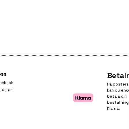
oss
Betal
cebook
På posters
stagram
kan du enk
betala din
beställnin
Klarna.