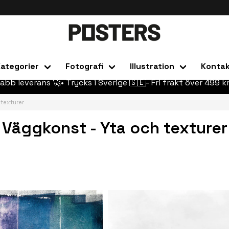
ategorier
Fotografi
Illustration
Konta
abb leverans 🚀• Trycks i Sverige 🇸🇪- Fri frakt över 499 kr
 texturer
Väggkonst - Yta och texturer