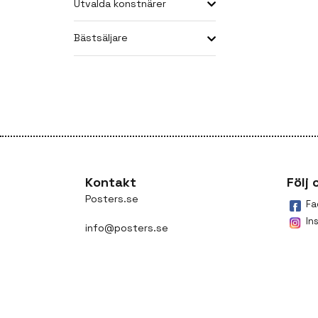
Utvalda konstnärer
Bästsäljare
Kontakt
Följ 
Posters.se
Fa
In
info@posters.se