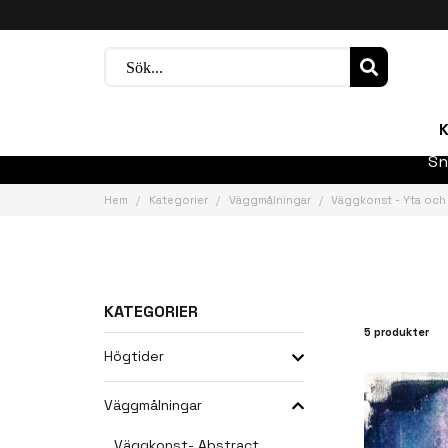
K
Sn
Hem
Kategorier
Väggmålningar
Väggkonst - Yta och
KATEGORIER
5 produkter
Högtider
Väggmålningar
Väggkonst- Abstract