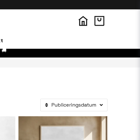
kt
 🚚
Publiceringsdatum