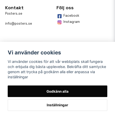
Kontakt
Följ oss
Posters.se
Facebook
Instagram
info@posters.se
Vi använder cookies
Vi använder cookies för att vår webbplats skall fungera
och erbjuda dig bästa upplevelse. Bekräfta ditt samtycke
Betalning
genom att trycka på godkänn alla eller anpassa via
inställningar
På posters.se kan du enkelt
betala din beställning med
Klarna.
Godkänn alla
Inställningar