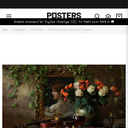
Snabb leverans 🚀• Trycks i Sverige 🇸🇪- Fri frakt över 499 kr 🚚
Hem
Fotografi
Still life
Still life with violin and flowers