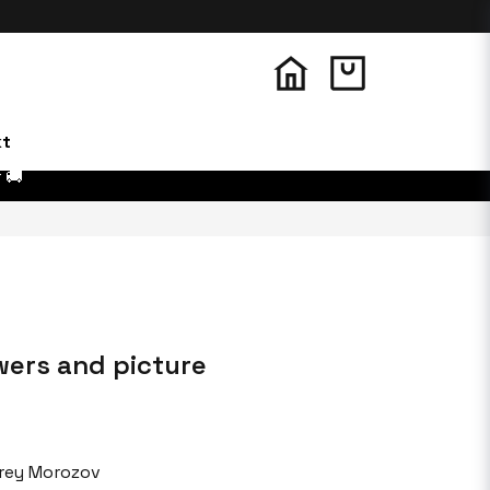
kt
 🚚
lowers and picture
rey Morozov