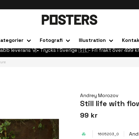
ategorier
Fotografi
Illustration
Konta
abb leverans 🚀• Trycks i Sverige 🇸🇪- Fri frakt över 499 kr
ture
Andrey Morozov
Still life with f
99 kr
And
1605203_0