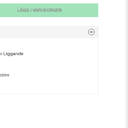
LÄGG I VARUKORGEN
:
Liggande
ozov