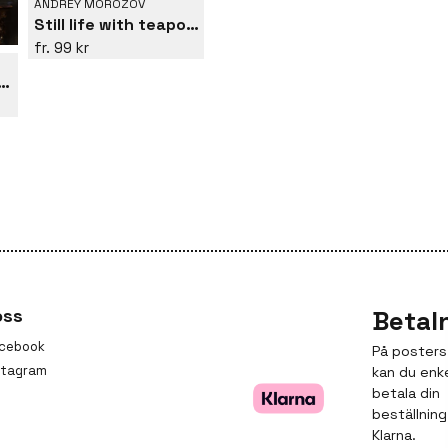
ANDREY MOROZOV
Still life with teapot and roses
99 kr
ife with violin and flowers
oss
Betal
cebook
På posters
stagram
kan du enk
betala din
beställnin
Klarna.