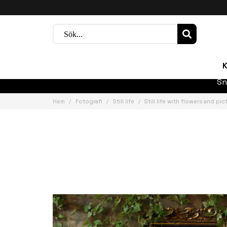
K
Sn
Hem
Fotografi
Still life
Still life with flowers and pic