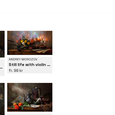
ANDREY MOROZOV
Still life with violin and flowers
ife with violin and flowers
99 kr