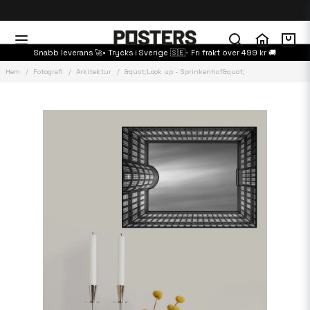
Snabb leverans 🚀• Trycks i Sverige 🇸🇪- Fri frakt över 499 kr 🚚
Hem
Fotografi
Arkitektur
&quot;Look up - Sprinkenhof&quot;