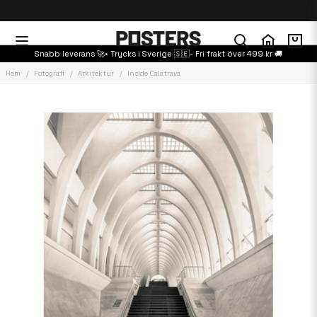
Snabb leverans 🚀• Trycks i Sverige 🇸🇪- Fri frakt över 499 kr 🚚
Hem
Fotografi
Arkitektur
Inside Calatrava