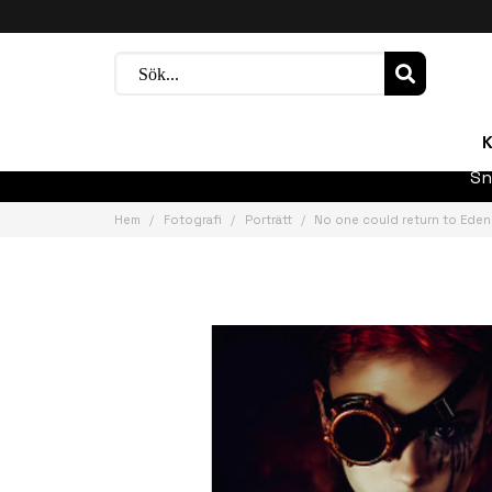
K
Sn
Hem
Fotografi
Porträtt
No one could return to Eden