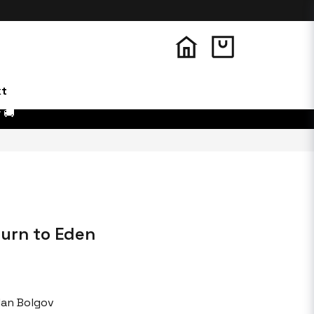
kt
 🚚
turn to Eden
lan Bolgov