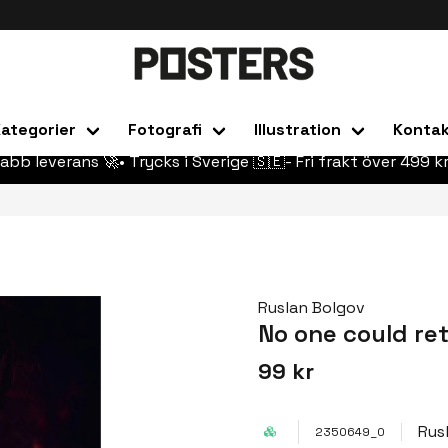
ategorier
Fotografi
Illustration
Konta
abb leverans 🚀• Trycks i Sverige 🇸🇪- Fri frakt över 499 kr
Ruslan Bolgov
No one could re
99 kr
Rus
2350649_0