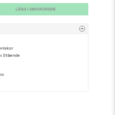
LÄGG I VARUKORGEN
niskor
:
Stående
ov