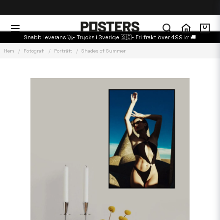
Snabb leverans 🚀• Trycks i Sverige 🇸🇪- Fri frakt över 499 kr 🚚
Hem
Fotografi
Porträtt
Shades of Summer