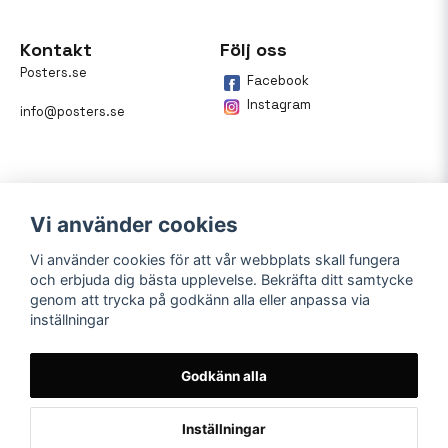
Kontakt
Följ oss
Posters.se
Facebook
Instagram
info@posters.se
Vi använder cookies
Vi använder cookies för att vår webbplats skall fungera
och erbjuda dig bästa upplevelse. Bekräfta ditt samtycke
Betalning
genom att trycka på godkänn alla eller anpassa via
inställningar
På posters.se kan du enkelt
betala din beställning med
Klarna.
Godkänn alla
Inställningar