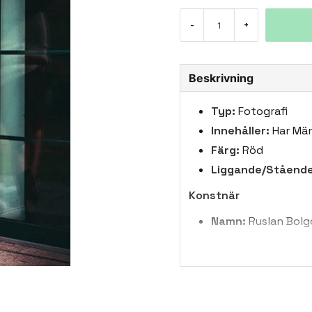
-
+
Beskrivning
Typ:
Fotografi
Innehåller:
Har Män
Färg:
Röd
Liggande/Stående
Konstnär
Namn:
Ruslan Bolg
Land:
Litauen