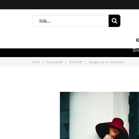
K
Sn
Hem
Fotografi
Porträtt
Elegance in Crimson