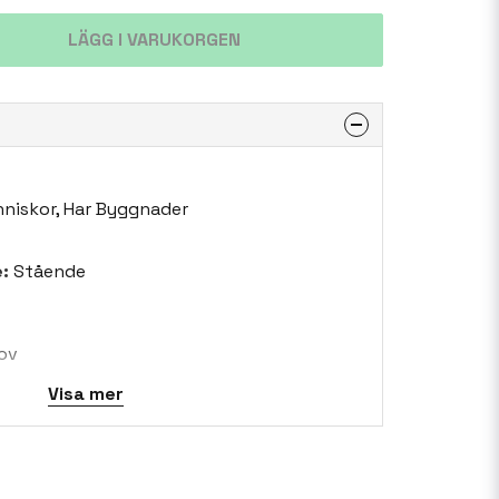
LÄGG I VARUKORGEN
niskor, Har Byggnader
:
Stående
ov
Visa mer