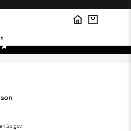
kt
 🚚
mson
lan Bolgov