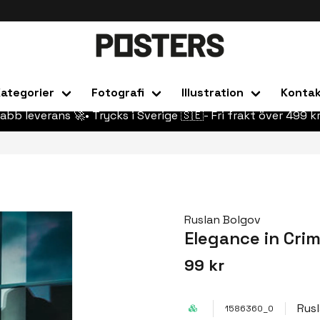
ategorier
Fotografi
Illustration
Konta
abb leverans 🚀• Trycks i Sverige 🇸🇪- Fri frakt över 499 kr
Ruslan Bolgov
Elegance in Cri
99 kr
Rus
1586360_0