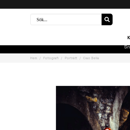
K
Sn
Hem
Fotografi
Porträtt
Ciao Bella