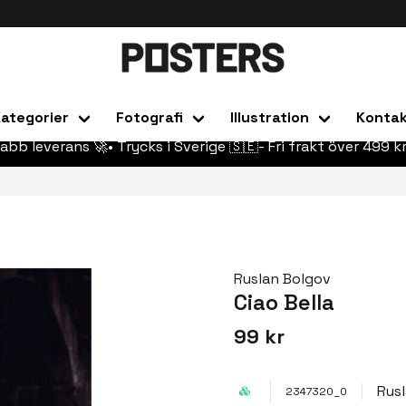
ategorier
Fotografi
Illustration
Konta
abb leverans 🚀• Trycks i Sverige 🇸🇪- Fri frakt över 499 kr
Ruslan Bolgov
Ciao Bella
99 kr
Rus
2347320_0