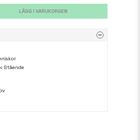
LÄGG I VARUKORGEN
niskor
:
Stående
ov