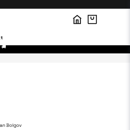
kt
 🚚
lan Bolgov