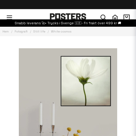
Snabb leverans 🚀• Trycks i Sverige 🇸🇪- Fri frakt över 499 kr 🚚
Hem
Fotografi
Still life
White cosmos