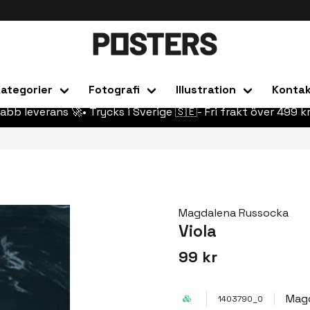
ategorier
Fotografi
Illustration
Konta
abb leverans 🚀• Trycks i Sverige 🇸🇪- Fri frakt över 499 kr
Magdalena Russocka
Viola
99 kr
Mag
1403790_0