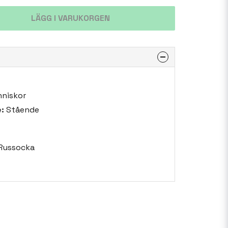
LÄGG I VARUKORGEN
niskor
:
Stående
Russocka