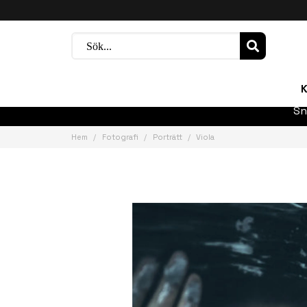
K
Sn
Hem
Fotografi
Porträtt
Viola