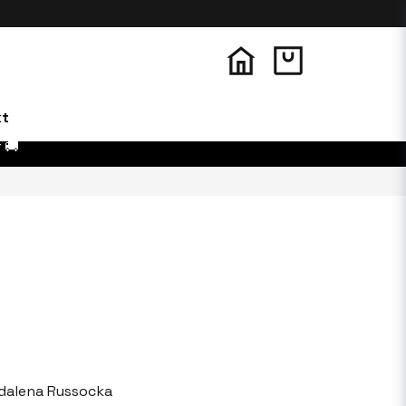
kt
 🚚
dalena Russocka