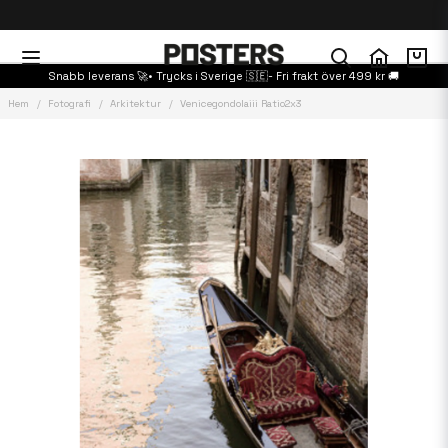
Snabb leverans 🚀• Trycks i Sverige 🇸🇪- Fri frakt över 499 kr 🚚
Hem
Fotografi
Arkitektur
Venicegondolaiii Ratio2x3