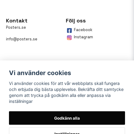
Kontakt
Följ oss
Posters.se
Facebook
Instagram
info@posters.se
Vi använder cookies
Vi använder cookies för att vår webbplats skall fungera
och erbjuda dig bästa upplevelse. Bekräfta ditt samtycke
Betalning
genom att trycka på godkänn alla eller anpassa via
inställningar
På posters.se kan du enkelt
betala din beställning med
Klarna.
Godkänn alla