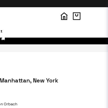
kt
 🚚
 Manhattan, New York
on Orbach