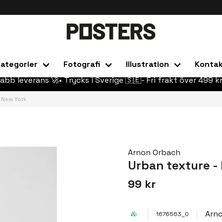
ategorier
Fotografi
Illustration
Konta
abb leverans 🚀• Trycks i Sverige 🇸🇪- Fri frakt över 499 kr
, New York
Arnon Orbach
Urban texture -
99 kr
Arn
1676563_0