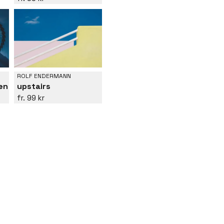
ROLF ENDERMANN
en
upstairs
99 kr