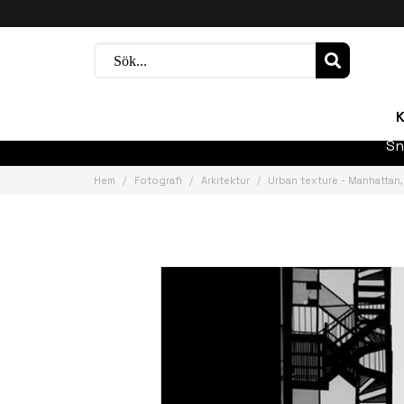
K
Sn
Hem
Fotografi
Arkitektur
Urban texture - Manhattan