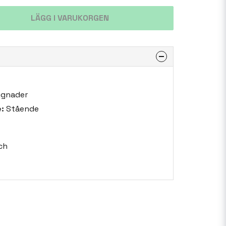
LÄGG I VARUKORGEN
ggnader
:
Stående
ch