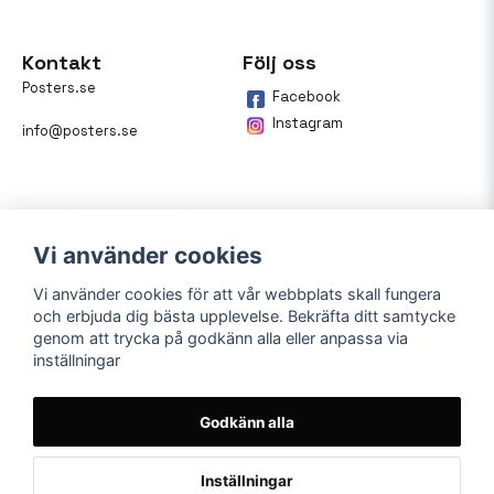
Kontakt
Följ oss
Posters.se
Facebook
Instagram
info@posters.se
Vi använder cookies
Vi använder cookies för att vår webbplats skall fungera
och erbjuda dig bästa upplevelse. Bekräfta ditt samtycke
Betalning
genom att trycka på godkänn alla eller anpassa via
inställningar
På posters.se kan du enkelt
betala din beställning med
Klarna.
Godkänn alla
Inställningar