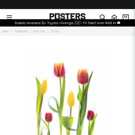
Snabb leverans 🚀• Trycks i Sverige 🇸🇪- Fri frakt över 499 kr 🚚
Hem
Fotografi
Still life
Tulips