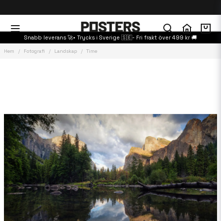
Snabb leverans 🚀• Trycks i Sverige 🇸🇪- Fri frakt över 499 kr 🚚
Hem
Fotografi
Landskap
Time