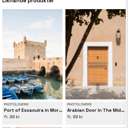
Liknande produkter
utrymme där fin konst fotografering möter den
explosiva estetiken av Pop Art. Hans arbete
fångar lockelsen av populärkultur, och kraften i
vardagliga objekt – omvandlas till iögonfallande,
större än livet uttalanden. ;
PHOTOLOVERS
PHOTOLOVERS
Port of Essaouira in Morocco
Arabian Door In The Middle East
99 kr
99 kr