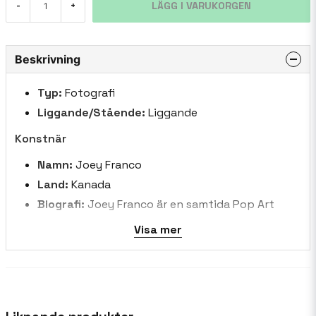
LÄGG I VARUKORGEN
-
+
Beskrivning
Typ:
Fotografi
Liggande/Stående:
Liggande
Konstnär
Namn:
Joey Franco
Land:
Kanada
Biografi:
Joey Franco är en samtida Pop Art
fotograf vars arbete elektrifierar det visuella
Visa mer
landskapet, blanda klassisk fotografering med
djärva, hög energi digital konstnärskap. Med en
distinkt strategi som slår samman levande
färger, dynamiska kompositioner, och en lekfull
nid till nostalgi, Franco har snidat ut ett unikt