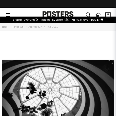
Snabb leverans 🚀• Trycks i Sverige 🇸🇪- Fri frakt över 499 kr 🚚
Hem
Fotografi
Arkitektur
The GUGG