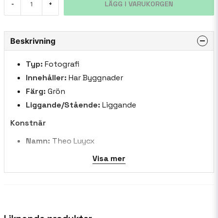
LÄGG I VARUKORGEN
-
+
Beskrivning
Typ:
Fotografi
Innehåller:
Har Byggnader
Färg:
Grön
Liggande/Stående:
Liggande
Konstnär
Namn:
Theo Luycx
Land:
Nederländerna
Visa mer