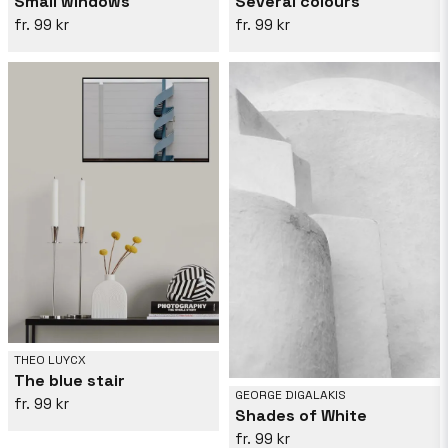
Small windows
Several colours
99 kr
99 kr
THEO LUYCX
The blue stair
GEORGE DIGALAKIS
99 kr
Shades of White
99 kr