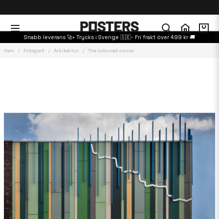
Snabb leverans 🚀• Trycks i Sverige 🇸🇪- Fri frakt över 499 kr 🚚
Hem
Fotografi
Arkitektur
The coloured corner