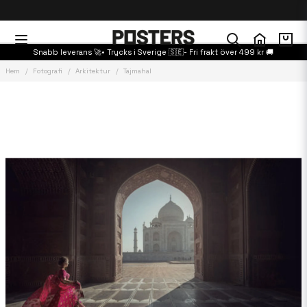
Snabb leverans 🚀• Trycks i Sverige 🇸🇪- Fri frakt över 499 kr 🚚
Hem
Fotografi
Arkitektur
Tajmahal