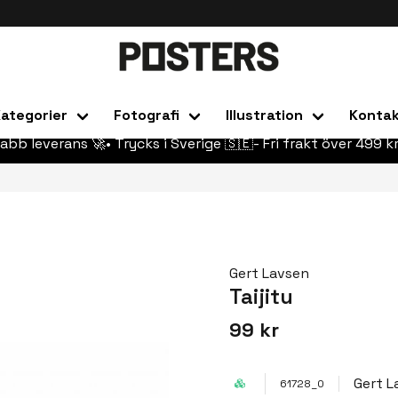
ategorier
Fotografi
Illustration
Konta
abb leverans 🚀• Trycks i Sverige 🇸🇪- Fri frakt över 499 kr
Gert Lavsen
Taijitu
99 kr
Gert L
61728_0