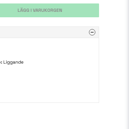
LÄGG I VARUKORGEN
:
Liggande