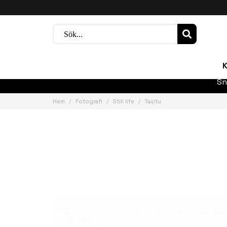
K
Sn
Hem
Fotografi
Still life
Taijitu