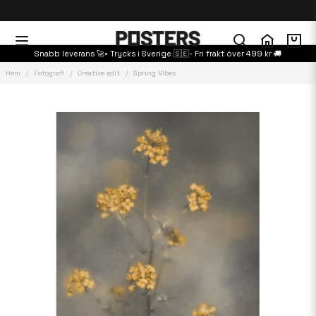
Snabb leverans 🚀• Trycks i Sverige 🇸🇪- Fri frakt över 499 kr 🚚
Hem
Fotografi
Creative edit
Spring Vibes