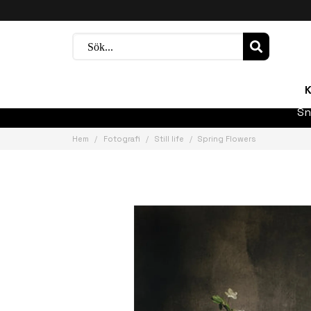
K
Sn
Hem
Fotografi
Still life
Spring Flowers