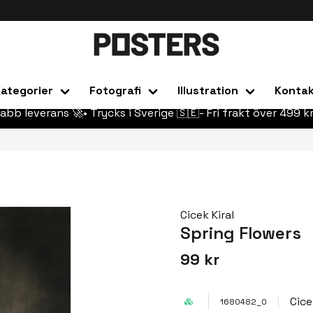
ategorier
Fotografi
Illustration
Konta
abb leverans 🚀• Trycks i Sverige 🇸🇪- Fri frakt över 499 kr
Cicek Kiral
Spring Flowers
99 kr
Cice
1680482_0