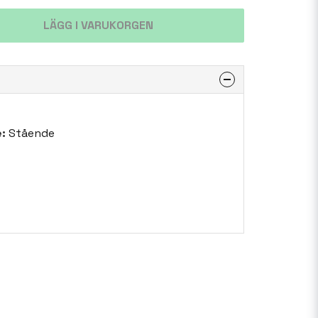
LÄGG I VARUKORGEN
:
Stående