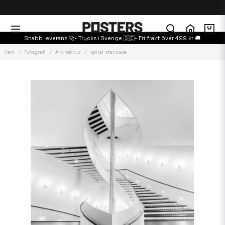
Snabb leverans 🚀• Trycks i Sverige 🇸🇪- Fri frakt över 499 kr 🚚
Hem
Fotografi
Arkitektur
spiral staircase