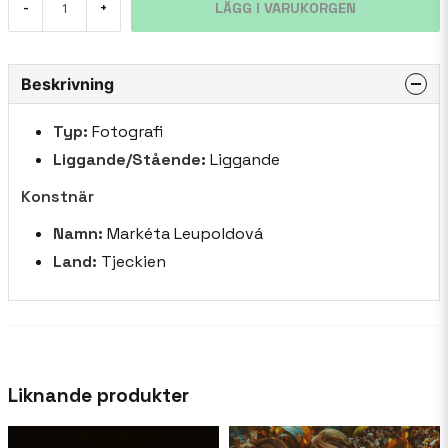
LÄGG I VARUKORGEN
-
+
Beskrivning
Typ:
Fotografi
Liggande/Stående:
Liggande
Konstnär
Namn:
Markéta Leupoldová
Land:
Tjeckien
Liknande produkter