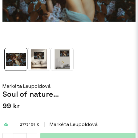
Markéta Leupoldová
Soul of nature...
99 kr
Markéta Leupoldová
2773451_0