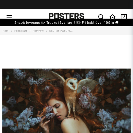
Snabb leverans 🚀• Trycks i Sverige 🇸🇪- Fri frakt över 499 kr 🚚
Hem
Fotografi
Porträtt
Soul of nature...