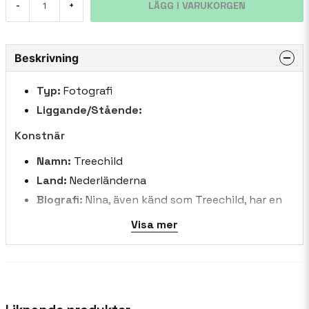
LÄGG I VARUKORGEN
-
+
Beskrivning
Typ:
Fotografi
Liggande/Stående:
Konstnär
Namn:
Treechild
Land:
Nederländerna
Biografi:
Nina, även känd som Treechild, har en
djup kärlek till färger och blommor. Hennes
Visa mer
kreativa energi är kraftfull, och hon ägnar sig
helt åt sin konst. Det finns inga gränser för
hennes fantasi, eftersom hon utforskar olika
digitala tekniker i sitt arbete. Hon omfamnar
varje dag som det kommer, så att hennes humör