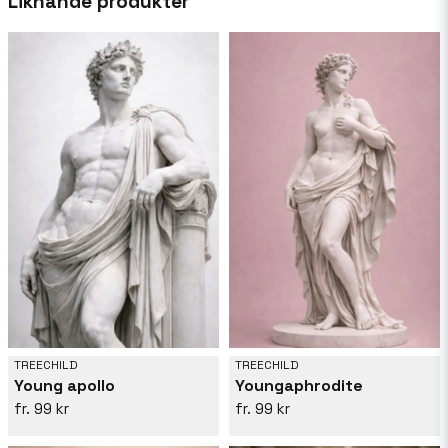
Liknande produkter
att vägleda henne i hennes skapelser.
TREECHILD
TREECHILD
Young apollo
Youngaphrodite
99 kr
99 kr