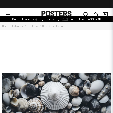
Snabb leverans 🚀• Trycks i Sverige 🇸🇪- Fri frakt över 499 kr 🚚
Hem
Fotografi
Still life
Shell Symphony