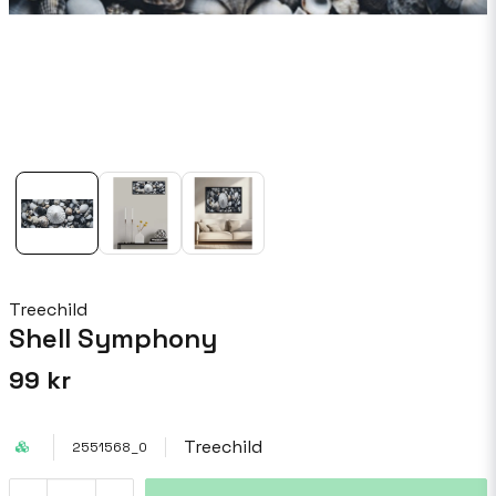
Treechild
Shell Symphony
99 kr
Treechild
2551568_0