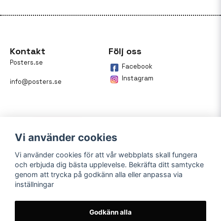
Kontakt
Följ oss
Posters.se
Facebook
Instagram
info@posters.se
Vi använder cookies
Vi använder cookies för att vår webbplats skall fungera
och erbjuda dig bästa upplevelse. Bekräfta ditt samtycke
Betalning
genom att trycka på godkänn alla eller anpassa via
inställningar
På posters.se kan du enkelt
betala din beställning med
Klarna.
Godkänn alla