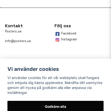
Kontakt
Följ oss
Posters.se
Facebook
Instagram
info@posters.se
Vi använder cookies
Vi använder cookies för att vår webbplats skall fungera
och erbjuda dig bästa upplevelse. Bekräfta ditt samtycke
Betalning
genom att trycka på godkänn alla eller anpassa via
inställningar
På posters.se kan du enkelt
betala din beställning med
Klarna.
Godkänn alla