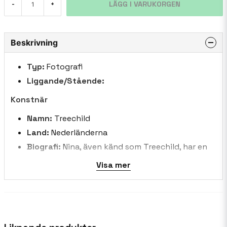
LÄGG I VARUKORGEN
-
+
Beskrivning
Typ:
Fotografi
Liggande/Stående:
Konstnär
Namn:
Treechild
Land:
Nederländerna
Biografi:
Nina, även känd som Treechild, har en
djup kärlek till färger och blommor. Hennes
Visa mer
kreativa energi är kraftfull, och hon ägnar sig
helt åt sin konst. Det finns inga gränser för
hennes fantasi, eftersom hon utforskar olika
digitala tekniker i sitt arbete. Hon omfamnar
varje dag som det kommer, så att hennes humör