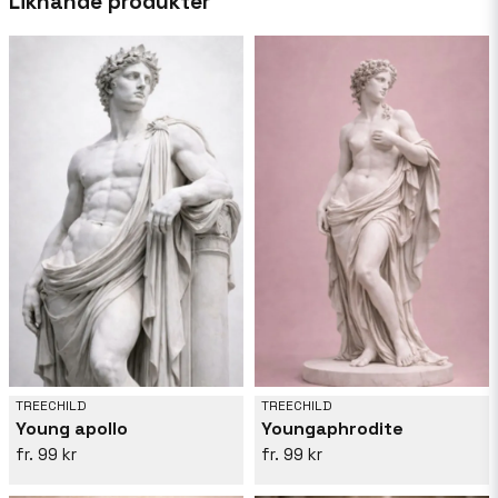
Liknande produkter
att vägleda henne i hennes skapelser.
TREECHILD
TREECHILD
Young apollo
Youngaphrodite
99 kr
99 kr