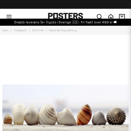
Snabb leverans 🚀• Trycks i Sverige 🇸🇪- Fri frakt över 499 kr 🚚
Hem
Fotografi
Still life
Seashell Symphony