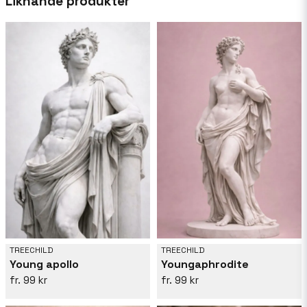
Liknande produkter
att vägleda henne i hennes skapelser.
TREECHILD
TREECHILD
Young apollo
Youngaphrodite
99 kr
99 kr