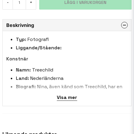
LÄGG I VARUKORGEN
-
+
Beskrivning
Typ:
Fotografi
Liggande/Stående:
Konstnär
Namn:
Treechild
Land:
Nederländerna
Biografi:
Nina, även känd som Treechild, har en
djup kärlek till färger och blommor. Hennes
Visa mer
kreativa energi är kraftfull, och hon ägnar sig
helt åt sin konst. Det finns inga gränser för
hennes fantasi, eftersom hon utforskar olika
digitala tekniker i sitt arbete. Hon omfamnar
varje dag som det kommer, så att hennes humör