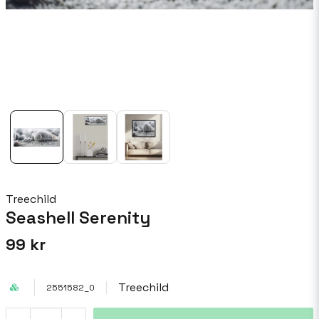
Treechild
Seashell Serenity
99 kr
Treechild
2551582_0