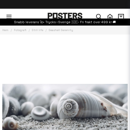
Snabb leverans 🚀• Trycks i Sverige 🇸🇪- Fri frakt över 499 kr 🚚
Hem
Fotografi
Still life
Seashell Serenity