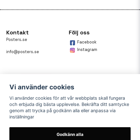
Kontakt
Följ oss
Posters.se
Facebook
Instagram
info@posters.se
Vi använder cookies
Vi använder cookies för att vår webbplats skall fungera
och erbjuda dig bästa upplevelse. Bekräfta ditt samtycke
Betalning
genom att trycka på godkänn alla eller anpassa via
inställningar
På posters.se kan du enkelt
betala din beställning med
Klarna.
Godkänn alla