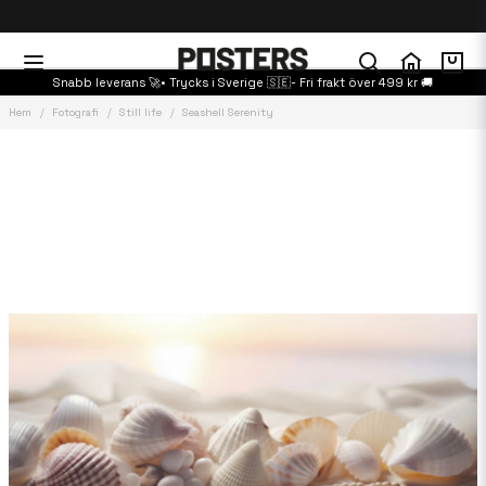
Snabb leverans 🚀• Trycks i Sverige 🇸🇪- Fri frakt över 499 kr 🚚
Hem
Fotografi
Still life
Seashell Serenity