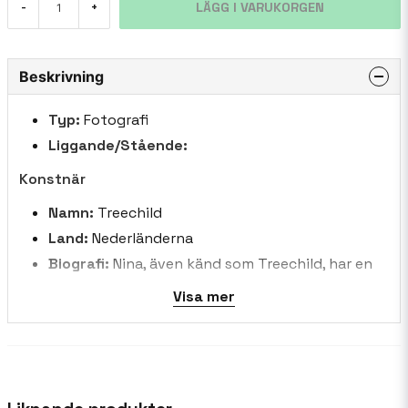
LÄGG I VARUKORGEN
-
+
Beskrivning
Typ:
Fotografi
Liggande/Stående:
Konstnär
Namn:
Treechild
Land:
Nederländerna
Biografi:
Nina, även känd som Treechild, har en
djup kärlek till färger och blommor. Hennes
Visa mer
kreativa energi är kraftfull, och hon ägnar sig
helt åt sin konst. Det finns inga gränser för
hennes fantasi, eftersom hon utforskar olika
digitala tekniker i sitt arbete. Hon omfamnar
varje dag som det kommer, så att hennes humör