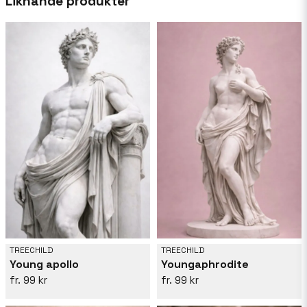
Liknande produkter
att vägleda henne i hennes skapelser.
TREECHILD
TREECHILD
Young apollo
Youngaphrodite
99 kr
99 kr