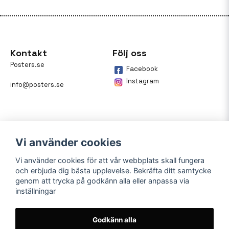
Kontakt
Följ oss
Posters.se
Facebook
Instagram
info@posters.se
Vi använder cookies
Vi använder cookies för att vår webbplats skall fungera
och erbjuda dig bästa upplevelse. Bekräfta ditt samtycke
Betalning
genom att trycka på godkänn alla eller anpassa via
inställningar
På posters.se kan du enkelt
betala din beställning med
Klarna.
Godkänn alla