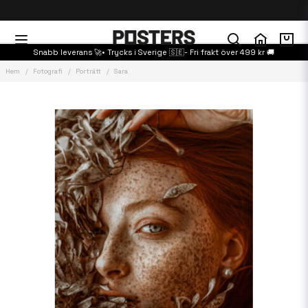
Snabb leverans 🚀• Trycks i Sverige 🇸🇪- Fri frakt över 499 kr 🚚
Hem
Fotografi
Porträtt
Sara