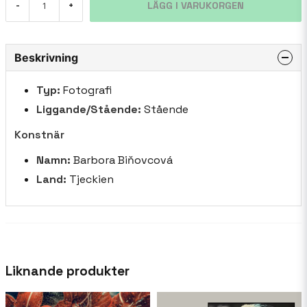
LÄGG I VARUKORGEN
-
+
Beskrivning
Typ:
Fotografi
Liggande/Stående:
Stående
Konstnär
Namn:
Barbora Biňovcová
Land:
Tjeckien
Liknande produkter