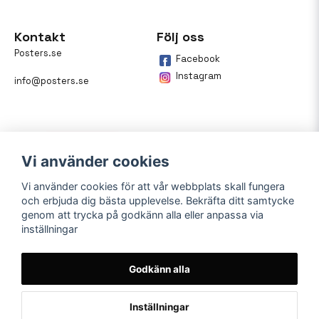
Kontakt
Följ oss
Posters.se
Facebook
Instagram
info@posters.se
Vi använder cookies
Vi använder cookies för att vår webbplats skall fungera
och erbjuda dig bästa upplevelse. Bekräfta ditt samtycke
Betalning
genom att trycka på godkänn alla eller anpassa via
inställningar
På posters.se kan du enkelt
betala din beställning med
Klarna.
Godkänn alla
Inställningar