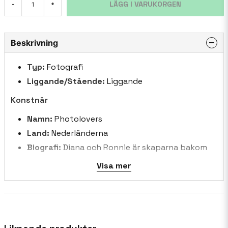
LÄGG I VARUKORGEN
-
+
Beskrivning
Typ:
Fotografi
Liggande/Stående:
Liggande
Konstnär
Namn:
Photolovers
Land:
Nederländerna
Biografi:
Diana och Ronnie är skaparna bakom
Photolovers, en passionerad duo från
Visa mer
Nederländerna. De är historieberättare som
njuter av äventyr och utforskar världen. De
älskar att uppleva nya kulturer och uppskatta
skönheten på olika platser, inklusive Italien,
Saharaöknen, Mellanöstern och Himalaya. Genom