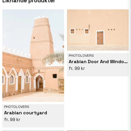
Liknande produkter
sin fotografering syftar de till att dela historier
och inspirera andra. Deras kreativa process
formas av den naturliga skönhet de möter,
särskilt öknar och berg.
PHOTOLOVERS
Arabian Door And Windows
99 kr
PHOTOLOVERS
Arabian courtyard
99 kr