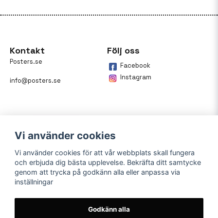
Kontakt
Följ oss
Posters.se
Facebook
Instagram
info@posters.se
Vi använder cookies
Vi använder cookies för att vår webbplats skall fungera
och erbjuda dig bästa upplevelse. Bekräfta ditt samtycke
Betalning
genom att trycka på godkänn alla eller anpassa via
inställningar
På posters.se kan du enkelt
betala din beställning med
Klarna.
Godkänn alla