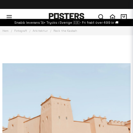
Snabb leverans 🚀• Trycks i Sverige 🇸🇪- Fri frakt över 499 kr 🚚
Hem
Fotografi
Arkitektur
Rock the Kasbah