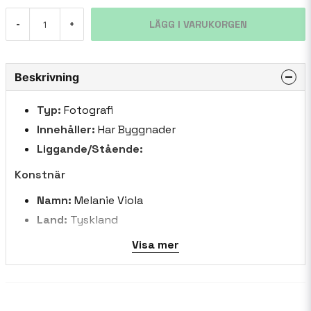
LÄGG I VARUKORGEN
-
+
Beskrivning
Typ:
Fotografi
Innehåller:
Har Byggnader
Liggande/Stående:
Konstnär
Namn:
Melanie Viola
Land:
Tyskland
Biografi:
Den Berlinbaserade konstnären,
Visa mer
Melanie Viola, dras till urbana landskap och de
linjer hon upptäcker i arkitekturen. Hennes
konstverk är inspirerade av de senaste
trenderna, hennes resor och kreativa