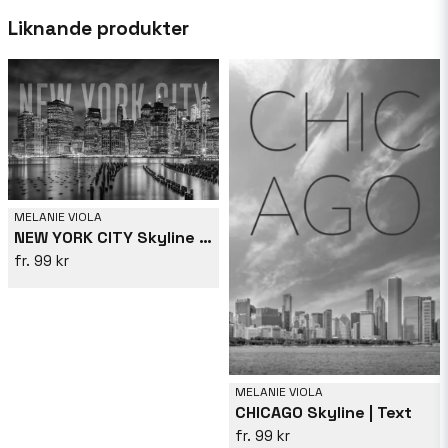
experiment. Bildligt aktiva passager, moderna
Liknande produkter
färgaccenter och grafiska nyanser finner en
revolutionerande kombination i hennes verk.
Unika och fängslande ögonblick framträder i
monokroma stadslandskap, minimalistiska
skylines, vintagelandskap, abstrakta målningar,
typografiska mönster och många andra serier.
Genom att skapa konst skulle hon själv älska att
ha på sina väggar, upprätthåller hon en visionär
MELANIE VIOLA
integritet som resonanserar med konstälskare
NEW YORK CITY Skyline Monochrome
över hela världen. Hennes kreativa process
99 kr
härrör från de intryck hon samlar och de
ögonblick hon upplever. En heltidskonstnär
sedan 2015 kan hon ägna all sin energi åt att
förverkliga sina idéer.
MELANIE VIOLA
CHICAGO Skyline | Text
99 kr