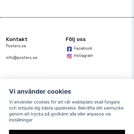
Kontakt
Följ oss
Posters.se
Facebook
Instagram
info@posters.se
Vi använder cookies
Vi använder cookies för att vår webbplats skall fungera
och erbjuda dig bästa upplevelse. Bekräfta ditt samtycke
Betalning
genom att trycka på godkänn alla eller anpassa via
inställningar
På posters.se kan du enkelt
betala din beställning med
Klarna.