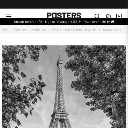
Snabb leverans 🚀• Trycks i Sverige 🇸🇪- Fri frakt över 499 kr 🚚
Hem
Fotografi
Arkitektur
PARIS Eiffel Tower &amp; River Seine - Monochrome