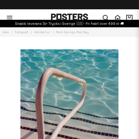
Snabb leverans 🚀• Trycks i Sverige 🇸🇪- Fri frakt över 499 kr 🚚
Hem
Fotografi
Arkitektur
Palm Springs Pool Day