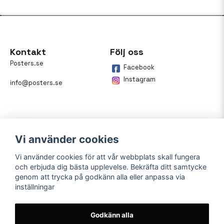
Kontakt
Följ oss
Posters.se
Facebook
Instagram
info@posters.se
Vi använder cookies
Vi använder cookies för att vår webbplats skall fungera
och erbjuda dig bästa upplevelse. Bekräfta ditt samtycke
Betalning
genom att trycka på godkänn alla eller anpassa via
inställningar
På posters.se kan du enkelt
betala din beställning med
Klarna.
Godkänn alla