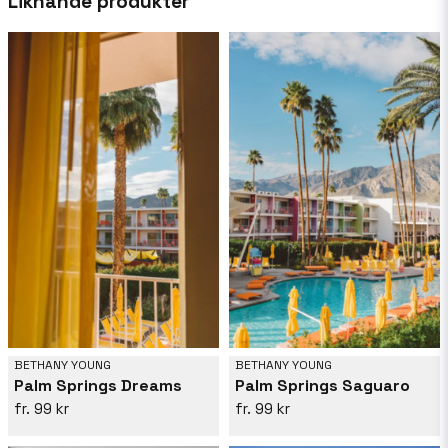
Liknande produkter
för livfulla färger och spännande kompositioner,
Bethany förvandlar vardagliga scener till
drömlika berättelser som transporterar tittare
till en annan tid och plats. Hennes konst väcker
inte bara en känsla av nostalgi utan också
inbjuder kontemplation, vilket gör hennes verk
till ett populärt val bland samlare och
konstentusiaster. Upptäck hennes fängslande
värld och föra en bit av tidlös charm till ditt
utrymme.
BETHANY YOUNG
BETHANY YOUNG
Palm Springs Dreams
Palm Springs Saguaro
99 kr
99 kr