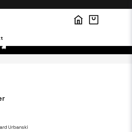
kt
 🚚
er
ard Urbanski