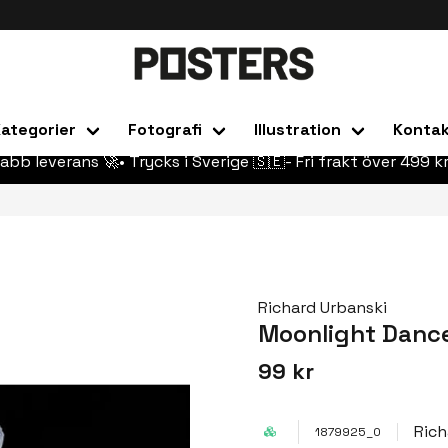
ategorier
Fotografi
Illustration
Konta
abb leverans 🚀• Trycks i Sverige 🇸🇪- Fri frakt över 499 kr
Richard Urbanski
Moonlight Danc
99 kr
Rich
1879925_0