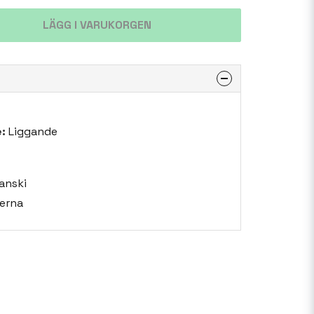
LÄGG I VARUKORGEN
:
Liggande
anski
erna