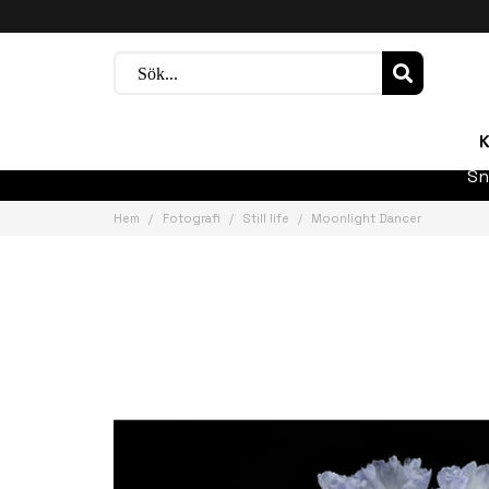
K
Sn
Hem
Fotografi
Still life
Moonlight Dancer