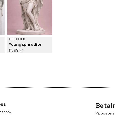
TREECHILD
Youngaphrodite
99 kr
oss
Betal
cebook
På posters