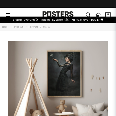
Snabb leverans 🚀• Trycks i Sverige 🇸🇪- Fri frakt över 499 kr 🚚
Hem
Fotografi
Porträtt
Moira