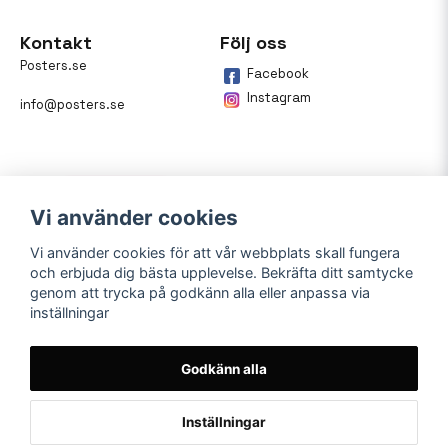
Kontakt
Följ oss
Posters.se
Facebook
Instagram
info@posters.se
Vi använder cookies
Vi använder cookies för att vår webbplats skall fungera
och erbjuda dig bästa upplevelse. Bekräfta ditt samtycke
Betalning
genom att trycka på godkänn alla eller anpassa via
inställningar
På posters.se kan du enkelt
betala din beställning med
Klarna.
Godkänn alla
Inställningar