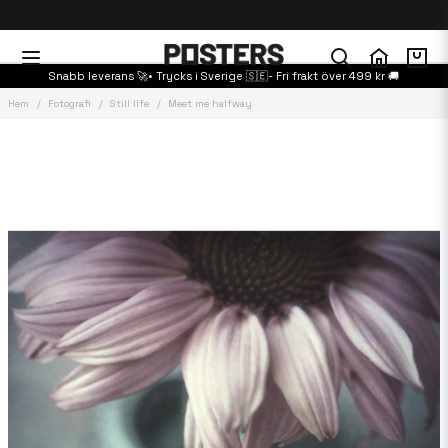
Snabb leverans 🚀• Trycks i Sverige 🇸🇪- Fri frakt över 499 kr 🚚
Hem
Fotografi
Still life
Meet me halfway