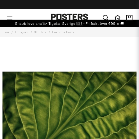
Snabb leverans 🚀• Trycks i Sverige 🇸🇪- Fri frakt över 499 kr 🚚
Hem
Fotografi
Still life
Leaf of a hosta