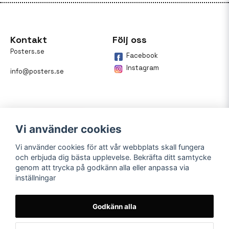
Kontakt
Följ oss
Posters.se
Facebook
Instagram
info@posters.se
Vi använder cookies
Vi använder cookies för att vår webbplats skall fungera
och erbjuda dig bästa upplevelse. Bekräfta ditt samtycke
Betalning
genom att trycka på godkänn alla eller anpassa via
inställningar
På posters.se kan du enkelt
betala din beställning med
Klarna.
Godkänn alla