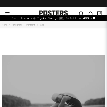
Snabb leverans 🚀• Trycks i Sverige 🇸🇪- Fri frakt över 499 kr 🚚
Hem
Fotografi
Porträtt
lato