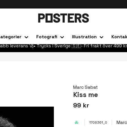
ategorier
Fotografi
Illustration
Konta
abb leverans 🚀• Trycks i Sverige 🇸🇪- Fri frakt över 499 kr
Marc Sabat
Kiss me
99 kr
Marc
1708361_0