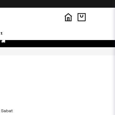
kt
 🚚
 Sabat