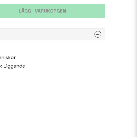
LÄGG I VARUKORGEN
niskor
:
Liggande