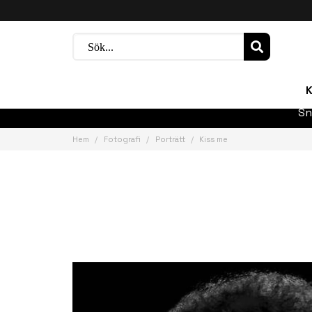
K
Sn
Hem
Fotografi
Porträtt
Kiss me