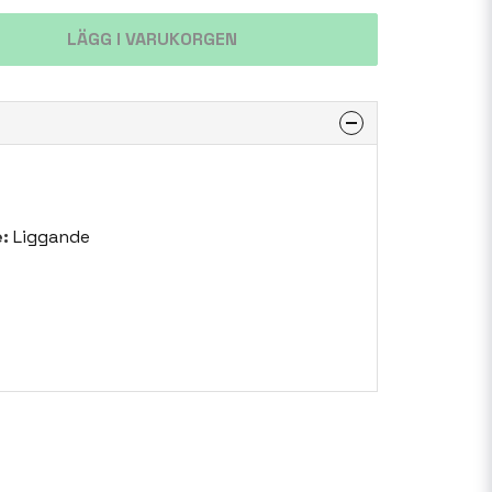
LÄGG I VARUKORGEN
:
Liggande