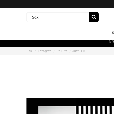
K
Sn
Hem
Fotografi
Still life
Just RED