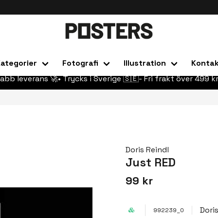
ategorier
Fotografi
Illustration
Konta
abb leverans 🚀• Trycks i Sverige 🇸🇪- Fri frakt över 499 kr
Doris Reindl
Just RED
99 kr
Dori
992239_0