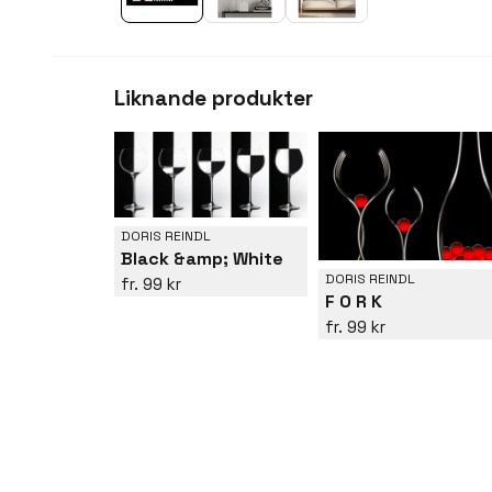
Liknande produkter
DORIS REINDL
Black &amp; White
DORIS REINDL
99 kr
F O R K
99 kr