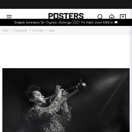
Snabb leverans 🚀• Trycks i Sverige 🇸🇪- Fri frakt över 499 kr 🚚
Hem
Fotografi
Porträtt
Jazz