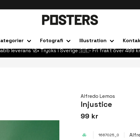
ategorier
Fotografi
Illustration
Konta
abb leverans 🚀• Trycks i Sverige 🇸🇪- Fri frakt över 499 kr
Alfredo Lemos
Injustice
99 kr
Alfr
1687025_0