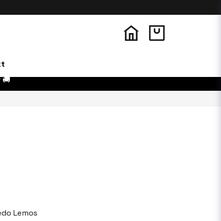
kt
 🚚
edo Lemos