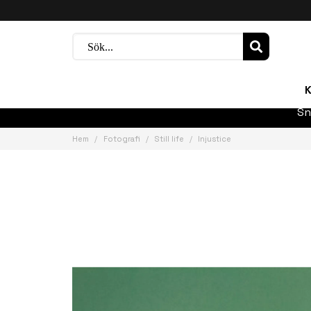
K
Sn
Hem
Fotografi
Still life
Injustice