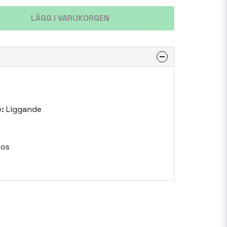
LÄGG I VARUKORGEN
:
Liggande
mos